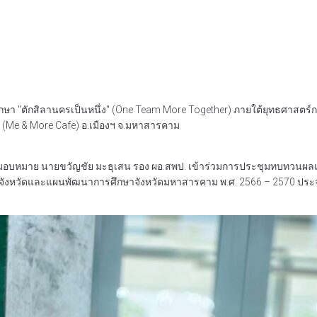
 "ตักสิลานครเป็นหนึ่ง" (One Team More Together) ภายใต้ยุทธศาสต
่ (Me & More Cafe) อ.เมืองฯ จ.มหาสารคาม
ขต 1 มอบหมาย นายขวัญชัย มะธุเสน รอง ผอ.สพป. เข้าร่วมการประชุมทบทวน
จังหวัดและแผนพัฒนาการศึกษาจังหวัดมหาสารคาม พ.ศ. 2566 – 2570 ประจำ