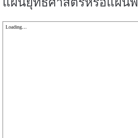
แผนยุทธศาสตร์หรือแผนพั