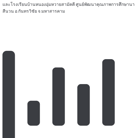
และโรงเรียนบ้านหนองอุ่มหวายสามัคคี ศูนย์พัฒนาคุณภาพการศึกษานา
สีนวน อ.กันทรวิชัย จ.มหาสารคาม