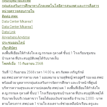
กลุ่มกฎหมายและคดี
กลุ่มส่งเสริมการศึกษาทางไกลเทคโนโลยีสารสนเทศ และการสื่อสาร
หน่วยตรวจสอบภายใน
ติดต่อ สพท.
Data Center Mkarea1
Data Center Mkarea1
Data Link
Anywhere Anytime
ประชุมออนไลน์
เกียรติบัตร
ลงพื้นที่เยี่ยมให้กำลังใจ ด.ญ.กรกมล กุลวงศ์ ชั้นป.1 โรงเรียนชุมชน
บ้านลาด ที่ประสบอุบัติเหตุได้รับบาดเจ็บ
โพสต์เมื่อ : 15 กันยายน 2568
วันที่ 12 กันยายน 2568 เวลา 14.00 น. ดร.กัมพล เจริญรักษ์
ผอ.สพป.มหาสารคาม เขต 1 มอบหมาย นายสุพิชญ์ พรอยู่ศรี รอง ผอ.สพป.
พร้อมด้วย บุคลากรกลุ่มส่งเสริมการจัดการศึกษา และเจ้าหน้าที่ศูนย์
บริหารความสุขและความปลอดภัย สพป.มค.1 ลงพื้นที่เยี่ยมให้กำลังใจ
ด.ญ.กรกมล กุลวงศ์ ชั้นป.1 โรงเรียนชุมชนบ้านลาด ที่ประสบอุบัติเหตุได้
รับบาดเจ็บบริเวณตาขวา โดยได้มอบเงินช่วยเหลือ จำนวน 2,000.- บาท
ตามโครงการ สพป.มค.1 รวมใจ สงเคราะห์ช่วยเหลือนักเรียน ครูและ