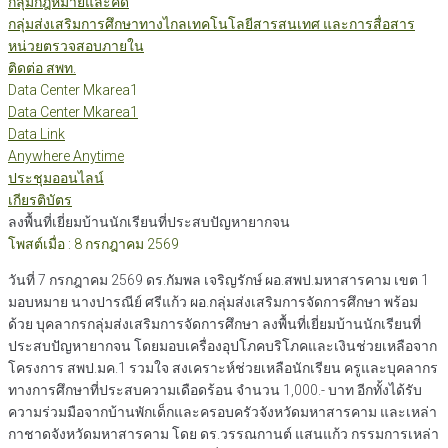
กลุ่มกฎหมายและคดี
กลุ่มส่งเสริมการศึกษาทางไกลเทคโนโลยีสารสนเทศ และการสื่อสาร
หน่วยตรวจสอบภายใน
ติดต่อ สพท.
Data Center Mkarea1
Data Center Mkarea1
Data Link
Anywhere Anytime
ประชุมออนไลน์
เกียรติบัตร
ลงพื้นที่เยี่ยมบ้านนักเรียนที่ประสบปัญหายากจน
โพสต์เมื่อ : 8 กรกฎาคม 2569
วันที่ 7 กรกฎาคม 2569 ดร.กัมพล เจริญรักษ์ ผอ.สพป.มหาสารคาม เขต 1
มอบหมาย นางปารณีย์ ศรีแก้ว ผอ.กลุ่มส่งเสริมการจัดการศึกษา พร้อม
ด้วย บุคลากรกลุ่มส่งเสริมการจัดการศึกษา ลงพื้นที่เยี่ยมบ้านนักเรียนที่
ประสบปัญหายากจน โดยมอบเครื่องอุปโภคบริโภคและเงินช่วยเหลือจาก
โครงการ สพป.มค.1 รวมใจ สงเคราะห์ช่วยเหลือนักเรียน ครูและบุคลากร
ทางการศึกษาที่ประสบความเดือดร้อน จำนวน 1,000.- บาท อีกทั้งได้รับ
ความร่วมมือจากบ้านพักเด็กและครอบครัวจังหวัดมหาสารคาม และเหล่า
กาชาดจังหวัดมหาสารคาม โดย ดร.วรรณกานต์ แสนแก้ว กรรมการเหล่า