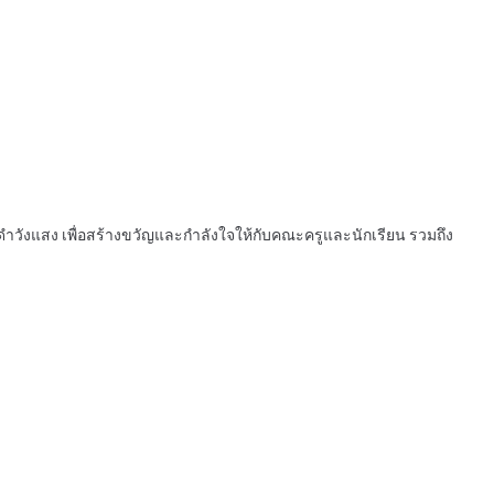
ดำวังแสง เพื่อสร้างขวัญและกำลังใจให้กับคณะครูและนักเรียน รวมถึง