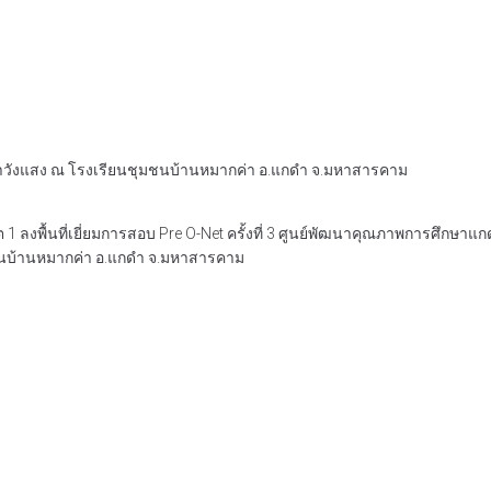
าแกดำวังแสง ณ โรงเรียนชุมชนบ้านหมากค่า อ.แกดำ จ.มหาสารคาม
งพื้นที่เยี่ยมการสอบ Pre O-Net ครั้งที่ 3 ศูนย์พัฒนาคุณภาพการศึกษาแก
ชนบ้านหมากค่า อ.แกดำ จ.มหาสารคาม