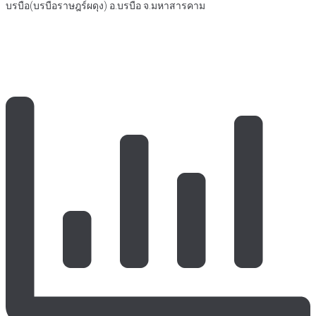
บรบือ(บรบือราษฎร์ผดุง) อ.บรบือ จ.มหาสารคาม