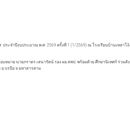
ประจำปีงบประมาณ พ.ศ. 2569 ครั้งที่ 1 (1/2569) ณ โรงเรียนบ้านเหล่าโง
 มอบหมาย นายภราดร เสนารัตน์ รอง ผอ.สพป. พร้อมด้วย ศึกษานิเทศก์ ร่ว
้ง อ.บรบือ จ.มหาสารคาม