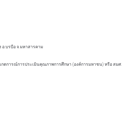
้ง อ.บรบือ จ.มหาสารคาม
มสังเกตการณ์การประเมินคุณภาพการศึกษา (องค์การมหาชน) หรือ สมศ.