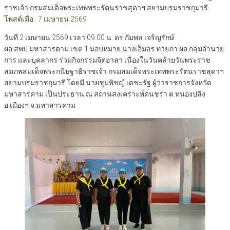
ราชเจ้า กรมสมเด็จพระเทพพระรัตนราชสุดาฯ สยามบรมราชกุมารี
โพสต์เมื่อ : 7 เมษายน 2569
วันที่ 2 เมษายน 2569 เวลา 09.00 น. ดร.กัมพล เจริญรักษ์
ผอ.สพป.มหาสารคาม เขต 1 มอบหมาย นางเอ็มอร ทวยภา ผอ.กลุ่มอำนวย
การ และบุคลากร ร่วมกิจกรรมจิตอาสา เนื่องในวันคล้ายวันพระราช
สมภพสมเด็จพระกนิษฐาธิราชเจ้า กรมสมเด็จพระเทพพระรัตนราชสุดาฯ
สยามบรมราชกุมารี โดยมี นายชุมพิชญ์ เดชะรัฐ ผู้ว่าราชการจังหวัด
มหาสารคาม เป็นประธาน ณ สถานสงเคราะห์คนชรา ต.หนองปลิง
อ.เมืองฯ จ.มหาสารคาม