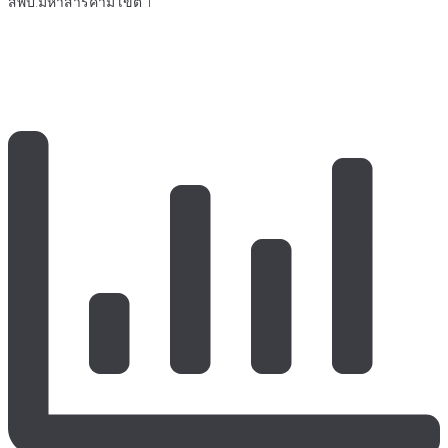
สพป.มหาสารคาม เขต 1