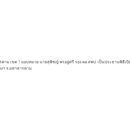
สารคาม เขต 1 มอบหมาย นายสุพิชญ์ พรอยู่ศรี รอง ผอ.สพป. เป็นประธานพิธีเ
ืองฯ จ.มหาสารคาม