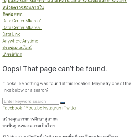
กลุ่มส่งเสริมการศึกษาทางไกลเทคโนโลยีสารสนเทศ และการสื่อสาร
หน่วยตรวจสอบภายใน
ติดต่อ สพท.
Data Center Mkarea1
Data Center Mkarea1
Data Link
Anywhere Anytime
ประชุมออนไลน์
เกียรติบัตร
Oops! That page can’t be found.
It looks like nothing was found at this location. Maybe try one of the
links below or a search?
Search
for:
Facebook-f
Youtube
Instagram
Twitter
สร้างคุณภาพการศึกษาสู่สากล
บนพื้นฐานของความเป็นไทย
© 2565 สงวนลิขสิทธิ์
สำนักงานเขตพื้นที่การศึกษาประถมศึกษา