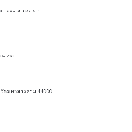
inks below or a search?
คาม เขต 1
ังหวัดมหาสารคาม 44000