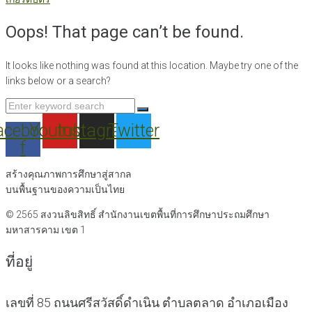
Oops! That page can’t be found.
It looks like nothing was found at this location. Maybe try one of the
links below or a search?
Search
for:
acebook-
Youtube
Instagram
Twitter
f
สร้างคุณภาพการศึกษาสู่สากล
บนพื้นฐานของความเป็นไทย
© 2565 สงวนลิขสิทธิ์
สำนักงานเขตพื้นที่การศึกษาประถมศึกษา
มหาสารคาม เขต 1
ที่อยู่
เลขที่ 85 ถนนศรีสวัสดิ์ดำเนิน ตำบลตลาด อำเภอเมือง