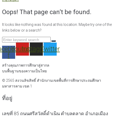
Oops! That page can’t be found.
It looks like nothing was found at this location. Maybe try one of the
links below or a search?
Search
for:
acebook-
Youtube
Instagram
Twitter
f
สร้างคุณภาพการศึกษาสู่สากล
บนพื้นฐานของความเป็นไทย
© 2565 สงวนลิขสิทธิ์
สำนักงานเขตพื้นที่การศึกษาประถมศึกษา
มหาสารคาม เขต 1
ที่อยู่
เลขที่ 85 ถนนศรีสวัสดิ์ดำเนิน ตำบลตลาด อำเภอเมือง